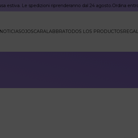
a estiva. Le spedizioni riprenderanno dal 24 agosto.
Ordina entro il
NOTICIAS
OJOS
CARA
LABBRA
TODOS LOS PRODUCTOS
REGA