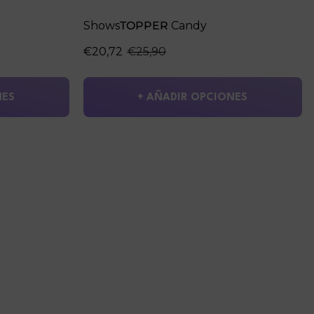
Shows
TOPPER
Candy
€20,72
€25,90
NES
+ AÑADIR OPCIONES