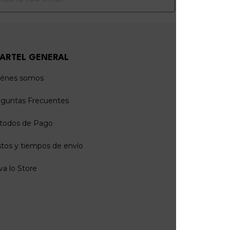
ARTEL GENERAL
AREA L
iénes somos
Política 
guntas Frecuentes
Política 
todos de Pago
Preferenc
tos y tiempos de envío
Términos
va lo Store
Accesibili