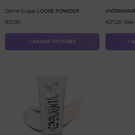
Divine Sugar
LOOSE POWDER
HYDRAPAI
€21,90
€27,20
€34
+ AÑADIR OPCIONES
+ 