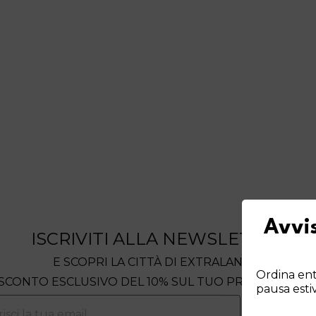
Avvis
ISCRIVITI ALLA NEWSLETTER
E SCOPRI LA CITTÀ DI EXTRALANDIA
Ordina entr
SCONTO ESCLUSIVO DEL 10% SUL TUO PRIMO ORDIN
pausa esti
ISCRIV