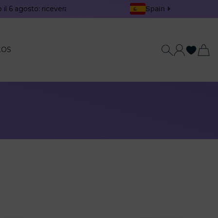
 6 agosto: riceverai il tuo ordine prima della pausa estiva. Le sped
LOS