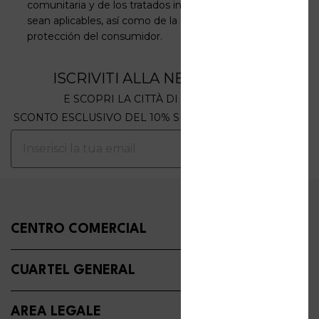
comunitaria y de los tratados internacionales cuando
sean aplicables, así como de la normativa nacional de
protección del consumidor.
ISCRIVITI ALLA NEWSLETTER
E SCOPRI LA CITTÀ DI EXTRALANDIA
SCONTO ESCLUSIVO DEL 10% SUL TUO PRIMO ORDINE
ISCRIVITI
CENTRO COMERCIAL
CUARTEL GENERAL
AREA LEGALE