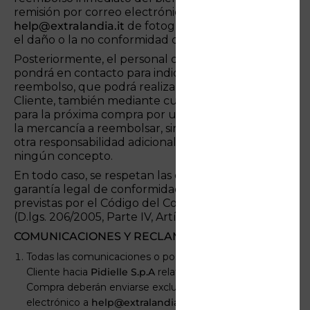
remisión por correo electrónico a
help@extralandia.it
de fotografías que evidencien
el daño o la no conformidad del producto.
Posteriormente, el personal de
Pidielle S.p.A
se
pondrá en contacto para indicar el método de
reembolso, que podrá realizarse, a elección del
Cliente, también mediante cupones de descuento
para la próxima compra por un valor superior al de
la mercancía a reembolsar, sin que exista ninguna
otra responsabilidad adicional de
Pidielle S.p.A
bajo
ningún concepto.
En todo caso, se respetan las disposiciones sobre la
garantía legal de conformidad de los bienes,
previstas por el Código del Consumidor italiano
(D.lgs. 206/2005, Parte IV, Artículos 102-135).
COMUNICACIONES Y RECLAMACIONES
Todas las comunicaciones o posibles reclamaciones del
Cliente hacia
Pidielle S.p.A
relativas a los Contratos de
Compra deberán enviarse exclusivamente por correo
electrónico a
help@extralandia.it