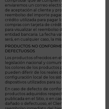
comprobar que se cumplen todos los requisitos,
enviaremos un correo electrónico de confirmación
de aceptación al cliente y procederemos al
reembolso del importe pagado a la tarjeta de
crédito utilizada para pagar los productos. Para
compras con tarjeta de crédito, el tiempo necesario
para visualizar el reembolso dependerá de su
entidad bancaria. La fecha valor del reembolso
será, en cualquier caso, la misma que la del cargo.
PRODUCTOS NO CONFORMES Y PRODUCTOS
DEFECTUOSOS
Los productos ofrecidos en el Sitio cumplen con la
legislación nacional y comunitaria. Las imágenes y
los colores de los productos publicados en el Sitio
pueden diferir de los reales debido a la
configuración local de los sistemas y/o de los
dispositivos utilizados para su visualización.
En caso de defecto de conformidad de los
productos adquiridos respecto a la descripción
publicada en el Sitio, o en caso de producto
dañado o defectuoso, el Cliente tiene derecho al
reembolso inmediato del bien no conforme, previa