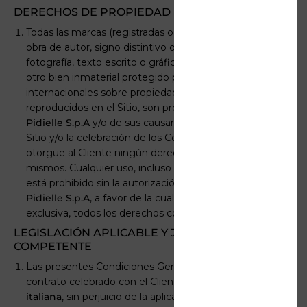
DERECHOS DE PROPIEDAD INTELECTUAL
Todas las marcas (registradas o no), así como cualquier
obra de autor, signo distintivo o denominación, imagen,
fotografía, texto escrito o gráfico y, en general, cualquier
otro bien inmaterial protegido por las leyes y convenios
internacionales sobre propiedad intelectual e industrial,
reproducidos en el Sitio, son propiedad exclusiva de
Pidielle S.p.A
y/o de sus causantes, sin que el acceso al
Sitio y/o la celebración de los Contratos de Compra
otorgue al Cliente ningún derecho sobre los
mismos. Cualquier uso, incluso parcial, de los mismos
está prohibido sin la autorización previa por escrito de
Pidielle S.p.A
, a favor de la cual se reservan, de manera
exclusiva, todos los derechos correspondientes.
LEGISLACIÓN APLICABLE Y JURISDICCIÓN
COMPETENTE
Las presentes Condiciones Generales y cualquier
contrato celebrado con el Cliente se rigen por la
ley
italiana
, sin perjuicio de la aplicación de la normativa