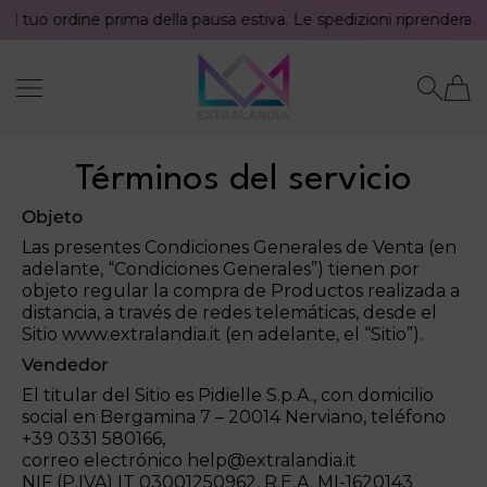
il tuo ordine prima della pausa estiva. Le spedizioni riprenderanno 
IR AL CONTENIDO
Extralandia
Términos del servicio
Objeto
Las presentes Condiciones Generales de Venta (en
adelante, “Condiciones Generales”) tienen por
objeto regular la compra de Productos realizada a
distancia, a través de redes telemáticas, desde el
Sitio www.extralandia.it (en adelante, el “Sitio”).
Vendedor
El titular del Sitio es Pidielle S.p.A., con domicilio
social en Bergamina 7 – 20014 Nerviano, teléfono
+39 0331 580166,
correo electrónico help@extralandia.it
NIF (P.IVA) IT 03001250962, R.E.A. MI-1620143