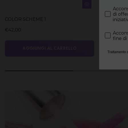
PROV
Privacy
Accons
di off
COLOR SCHEME 1
COLOR SCH
iniziat
€42,00
€38,50
Privacy
Accons
fine di
AGGIUNGI AL CARRELLO
AGG
Trattamento 