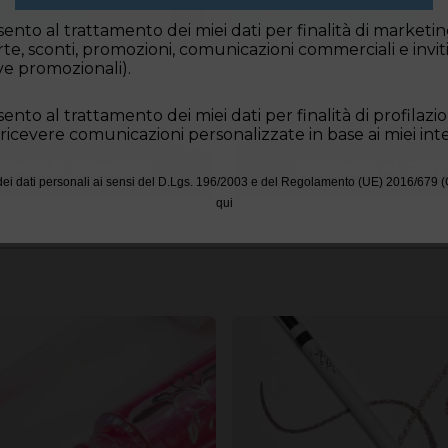
AMI ORA
PROVAMI ORA
ento al trattamento dei miei dati per finalità di marketin
erte, sconti, promozioni, comunicazioni commerciali e inviti
EME 2
COLOR SCHEME 5
ive promozionali).
€38,50
ento al trattamento dei miei dati per finalità di profilazi
 ricevere comunicazioni personalizzate in base ai miei inte
IUNGI AL CARRELLO
AGGIUNGI AL CARR
dei dati personali ai sensi del D.Lgs. 196/2003 e del Regolamento (UE) 2016/679 
qui