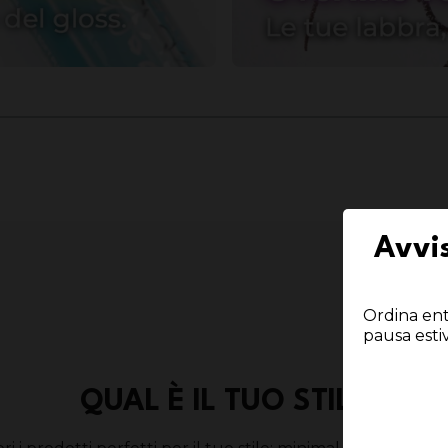
Avvis
Ordina entr
pausa esti
QUAL È IL TUO STILE