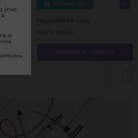
PROVAMI ORA
g (invio
 a
Shows
TOPPER
Candy
€20,72
€25,90
one al
ressi.
ELLO
AGGIUNGI AL CARRELLO
(GDPR) Clicca