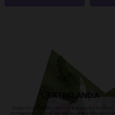
EXTRALANDIA
Scopri la città dove creatività e audacia si fondon
immaginario, fatto di dettagli studiati per sorprende