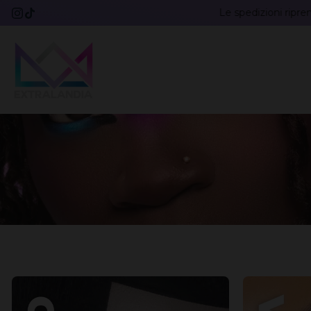
il tuo ordine prima della pausa estiva. Le spedizioni riprenderanno 
VAI AL CONTENUTO
Extralandia