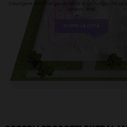
travolgere dall’energia vibrante di un luogo che cel
versioni di te.
SCOPRI LA CITTÀ