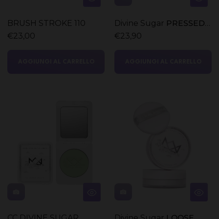
BRUSH STROKE 110
Divine Sugar
PRESSED
POWDER
€23,00
€23,90
AGGIUNGI AL CARRELLO
AGGIUNGI AL CARRELLO
CC DIVINE SUGAR
Divine Sugar
LOOSE