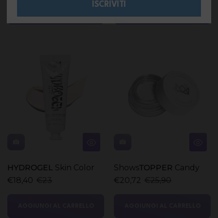
ISCRIVITI
AGGIUNGI AL CARRELLO
AGGIUNGI AL CARRELLO
HYDROGEL
Skin Color
Shows
TOPPER
Candy
€18,40
€23
€20,72
€25,90
AGGIUNGI AL CARRELLO
AGGIUNGI AL CARRELLO