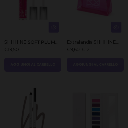
SHHHINE
SOFT PLUMP
Extralandia SHHHINE
LIP GLOSS
Pochette
€19,50
€9,60
€12
AGGIUNGI AL CARRELLO
AGGIUNGI AL CARRELLO