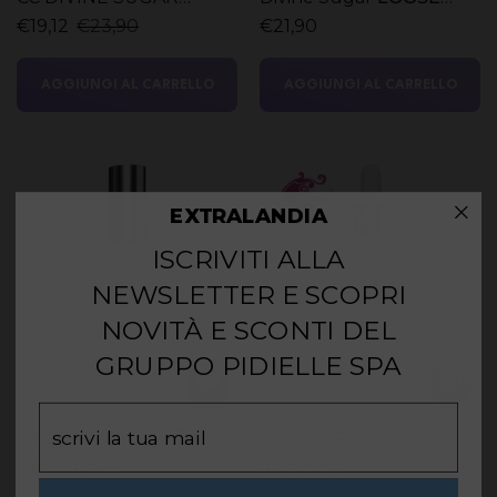
PRESSED POWDER
POWDER
€19,12
€23,90
€21,90
AGGIUNGI AL CARRELLO
AGGIUNGI AL CARRELLO
EXTRALANDIA
ISCRIVITI ALLA
NEWSLETTER E SCOPRI
NOVITÀ E SCONTI DEL
GRUPPO PIDIELLE SPA
Email
HYDRAPAIR
SHOT
POWDER
Shot
€23,20
€29
da €19,90