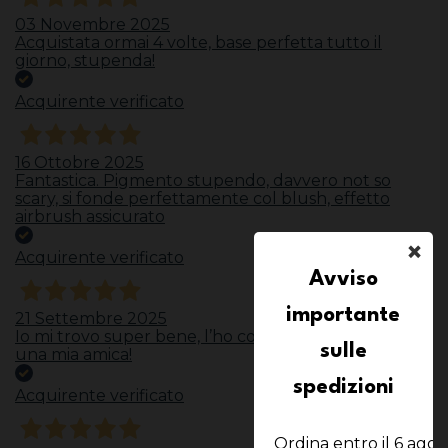
03 Novembre 2025
Acquistata ormai 4 volte, base perfetta tutto il
giorno, stupenda!
Acquirente verificato
16 Ottobre 2025
Fantastica. Pigmento stupendo, davvero not so
scary, si fonde perfettamente col blush, effetto
airbrush assicurato
×
Acquirente verificato
Avviso
importante
21 Settembre 2025
Io mi trovo super bene, l’ho consigliata anche ad
sulle
una mia amica!
spedizioni
Acquirente verificato
Ordina entro il 6 agost