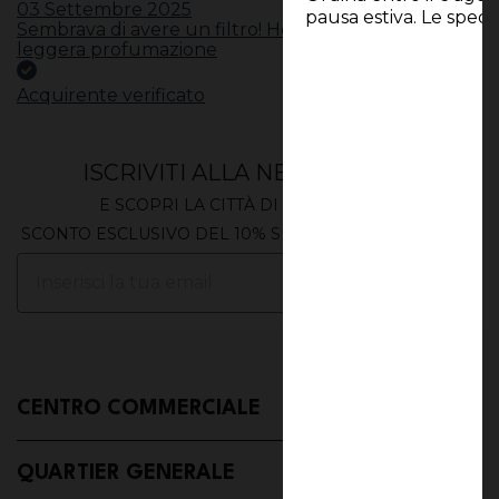
03 Settembre 2025
pausa estiva. Le spedi
Sembrava di avere un filtro! Ho gradito anche la
leggera profumazione
Acquirente verificato
ISCRIVITI ALLA NEWSLETTER
E SCOPRI LA CITTÀ DI EXTRALANDIA
SCONTO ESCLUSIVO DEL 10% SUL TUO PRIMO ORDINE
ISCRIVITI
CENTRO COMMERCIALE
QUARTIER GENERALE